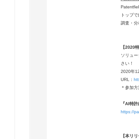
Pate
トップで
調査・分
【202
ソリュー
さい！
2020年1
URL：
htt
＊参加方
『AI特許
https://p
【本リリ