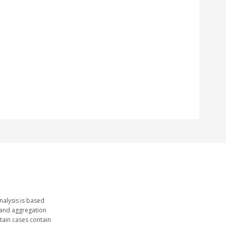
nalysis is based
 and aggregation
tain cases contain