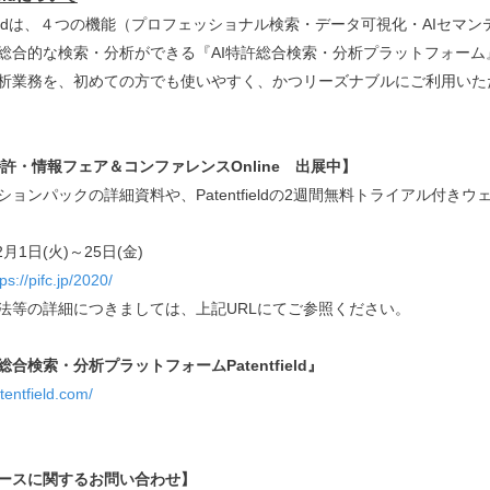
ntfieldは、４つの機能（プロフェッショナル検索・データ可視化・AIセ
総合的な検索・分析ができる『AI特許総合検索・分析プラットフォー
析業務を、初めての方でも使いやすく、かつリーズナブルにご利用いた
0特許・情報フェア＆コンファレンスOnline 出展中】
ションパックの詳細資料や、Patentfieldの2週間無料トライアル付
2月1日(火)～25日(金)
ps://pifc.jp/2020/
法等の詳細につきましては、上記URLにてご参照ください。
総合検索・分析プラットフォームPatentfield』
atentfield.com/
ースに関するお問い合わせ】