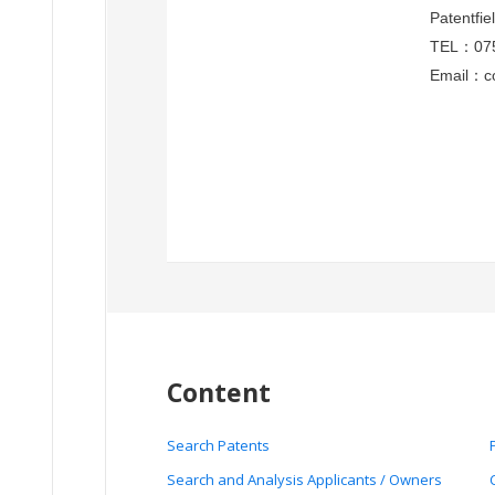
Patentf
TEL：075
Email：co
Content
Search Patents
Search and Analysis Applicants / Owners