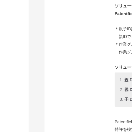
ソリュー
Paten
＊親子I
親IDで
＊作業グ
作業グル
ソリュー
親
親
子
Pate
特許を検