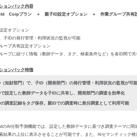
ションパック内容
tfield Corpプラン ＋ 親子ID設定オプション ＋ 作業グループ共
D設定オプション
、子IDの発行管理・利用状況の監視が可能
ループ共有設定オプション
ープに紐づく情報（教師データ、タグ、検索条件など）を各ID間で共
ションパック特徴​
ID（知財部門）で、子ID（開発部門）の発行管理・利用状況の監視が可
IDで設定した教師データを子IDに共有し、開発部門の調査を効率化
IDの調査記録をタグ保存。親IDでの調査時に差分調査として利用可能
ntfieldのAI分類予測機能では、設定した教師データに基づき調査テーマ
索結果の上位に表示させることが可能です。また、AIセマンティック