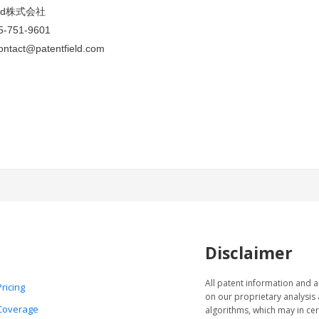
ield株式会社
-751-9601
ntact@patentfield.com
Disclaimer
All patent information and a
Pricing
on our proprietary analysis
Coverage
algorithms, which may in cer