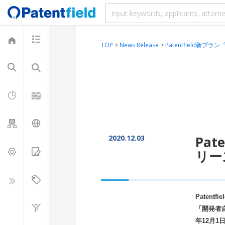
TOP
>
News Release
>
Patentfield
2020.12.03
Pa
リー
Paten
「開発者
年12月