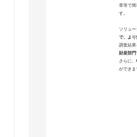
章等で簡
す。
ソリュー
で、より
調査結果
財産部門
さらに、
ができま