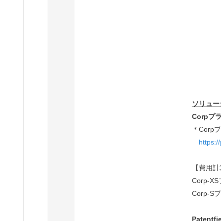
ソリュー
Corpプ
＊Cor
https:/
【費用計
Corp-X
Corp-S
Patent