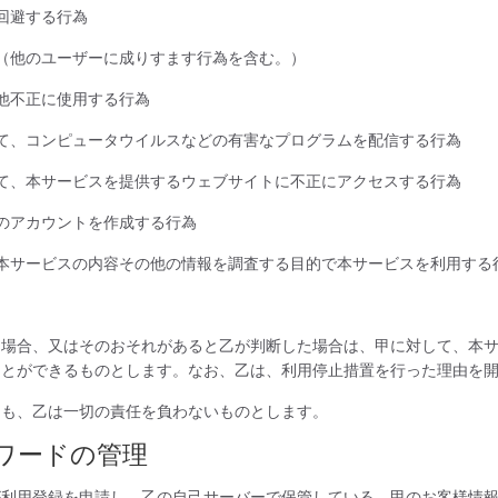
回避する行為
（他のユーザーに成りすます行為を含む。）
他不正に使用する行為
て、コンピュータウイルスなどの有害なプログラムを配信する行為
て、本サービスを提供するウェブサイトに不正にアクセスする行為
のアカウントを作成する行為
本サービスの内容その他の情報を調査する目的で本サービスを利用する
た場合、又はそのおそれがあると乙が判断した場合は、甲に対して、本
ことができるものとします。なお、乙は、利用停止措置を行った理由を
ても、乙は一切の責任を負わないものとします。
ワードの管理
が利用登録を申請し、乙の自己サーバーで保管している、甲のお客様情