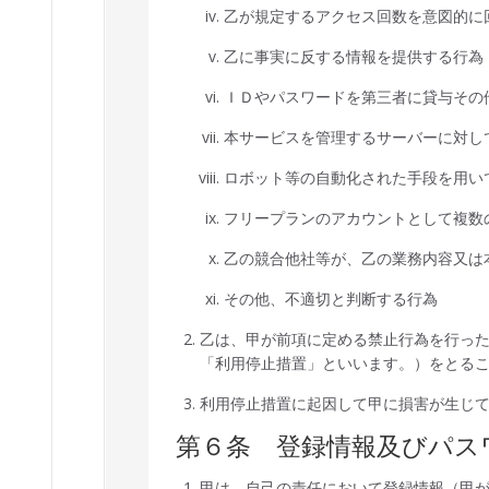
乙が規定するアクセス回数を意図的に
乙に事実に反する情報を提供する行為
ＩＤやパスワードを第三者に貸与その
本サービスを管理するサーバーに対し
ロボット等の自動化された手段を用い
フリープランのアカウントとして複数
乙の競合他社等が、乙の業務内容又は
その他、不適切と判断する行為
乙は、甲が前項に定める禁止行為を行っ
「利用停止措置」といいます。）をとる
利用停止措置に起因して甲に損害が生じ
第６条 登録情報及びパス
甲は、自己の責任において登録情報（甲