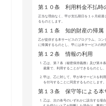
第１０条 利用料金不払時
正当な理由なく、甲が支払期日を１ヶ月経過
るものとします。
第１１条 知的財産の帰属
乙が提供する本サービスのプログラム、コン
に帰属するものとし、甲には本サービスの利
第１２条 情報の利用
乙は、第７条（秘密保持義務）及び第８
裁量で、利用することができるものとし
甲は、乙に対して、甲が本サービスを利
を付与することに同意するものとします
第１３条 保守等による本
乙は、次の各号のいずれかに該当する場
むを得ないと乙が判断した場合は、事前