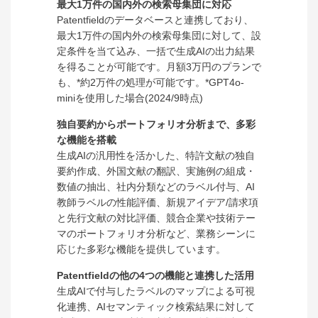
最大1万件の国内外の検索母集団に対応
Patentfieldのデータベースと連携しており、
最大1万件の国内外の検索母集団に対して、設
定条件を当て込み、一括で生成AIの出力結果
を得ることが可能です。月額3万円のプランで
も、*約2万件の処理が可能です。*GPT4o-
miniを使用した場合(2024/9時点)
独自要約からポートフォリオ分析まで、多彩
な機能を搭載
生成AIの汎用性を活かした、特許文献の独自
要約作成、外国文献の翻訳、実施例の組成・
数値の抽出、社内分類などのラベル付与、AI
教師ラベルの性能評価、新規アイデア/請求項
と先行文献の対比評価、競合企業や技術テー
マのポートフォリオ分析など、業務シーンに
応じた多彩な機能を提供しています。
Patentfieldの他の4つの機能と連携した活用
生成AIで付与したラベルのマップによる可視
化連携、AIセマンティック検索結果に対して