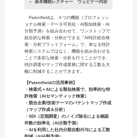
基本機能レクチャー ウェビナー内容
Patentfieldは、４つの機能（プロフェッシ
ョナル検索・データ可視化・AI類似検索・AI
分類予測）を組み合わせて、ワンストップで
総合的な検索・分析ができる『AI特許総合検
索・分析プラットフォーム』で、単なる特許
検索システムではなく、機能を組み合わせる
ことで多彩な検索・分析を行うことができ、
特許調査やマップ作成業務に関する工数を大
幅に削減することができます。
【Patentfieldの活用事例】
・検索式＋AIによる類似検索で、効率的な特
許検索（AIセマンティック検索）
・競合企業/技術テーマのパテントマップ作成
（マップ作成＆分析）
・SDI（定期調査）のノイズ除去による確認
件数の効率化（AI分類予測）
・AIを利用した社内分類自動付与による工数
削減（AI分類予測）