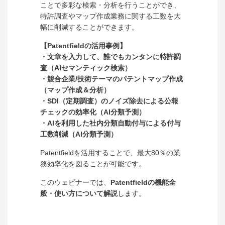
ことで多彩な検索・分析を行うことができ、
特許調査やマップ作成業務に関する工数を大
幅に削減することができます。
【Patentfieldの活用事例】
・文章を入力して、誰でもカンタンに特許調
査（AIセマンティック検索）
・競合企業/技術テーマのパテントマップ作成
（マップ作成＆分析）
・SDI（定期調査）のノイズ除去による公報
チェックの効率化（AI分類予測）
・AIを利用した社内分類自動付与による付与
工数削減（AI分類予測）
Patentfieldを活用することで、最大80％の業
務効率化を図ることが可能です。
このウェビナーでは、
Patentfieldの機能全
般・使い方について解説
します。