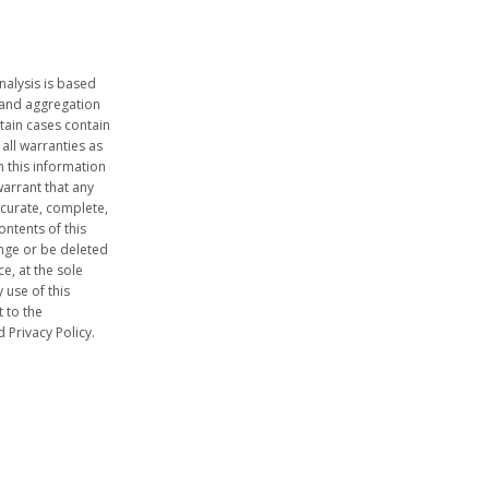
nalysis is based
 and aggregation
tain cases contain
 all warranties as
n this information
arrant that any
ccurate, complete,
ontents of this
nge or be deleted
e, at the sole
 use of this
 to the
 Privacy Policy.