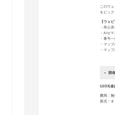
このウェ
をピック
【ウェビ
・再公表公
・AIセ
・番号一
・マップ
・マップ
開
12/23(金
費用：無
形式：オンラ