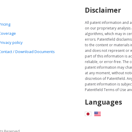
Disclaimer
All patent information and a
Pricing
on our proprietary analysis
Coverage
algorithms, which may in cer
errors. Patentfield disclaims
Privacy policy
to the content or materials i
and does not represent or w
Contact / Download Documents
part of this information is a
reliable, or error-free. The c
patent information may cha
at any moment, without notic
discretion of Patentfield. Any
patent information is subject
Patentfield Terms of Use and
Languages
hts Reserved.