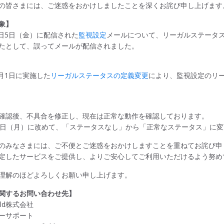
の皆さまには、ご迷惑をおかけしましたことを深くお詫び申し上げます
象】
年8日5日（金）に配信された
監視設定
メールについて、リーガルステータ
たとして、誤ってメールが配信されました。
8月1日に実施した
リーガルステータスの定義変更
により、監視設定のリ
確認後、不具合を修正し、現在は正常な動作を確認しております。
8日（月）に改めて、「ステータスなし」から「正常なステータス」に
のみなさまには、ご不便とご迷惑をおかけしますことを重ねてお詫び申
定したサービスをご提供し、よりご安心してご利用いただけるよう努め
理解のほどよろしくお願い申し上げます。
関するお問い合わせ先】
ield株式会社
ーサポート