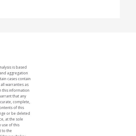
nalysis is based
 and aggregation
tain cases contain
 all warranties as
n this information
arrant that any
ccurate, complete,
ontents of this
nge or be deleted
e, at the sole
 use of this
 to the