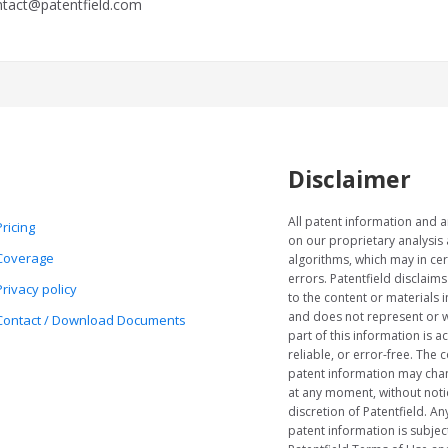
ntact@patentfield.com
Disclaimer
All patent information and a
Pricing
on our proprietary analysis
Coverage
algorithms, which may in cer
errors. Patentfield disclaims
Privacy policy
to the content or materials i
and does not represent or w
Contact / Download Documents
part of this information is a
reliable, or error-free. The c
patent information may cha
at any moment, without notic
discretion of Patentfield. Any
patent information is subject