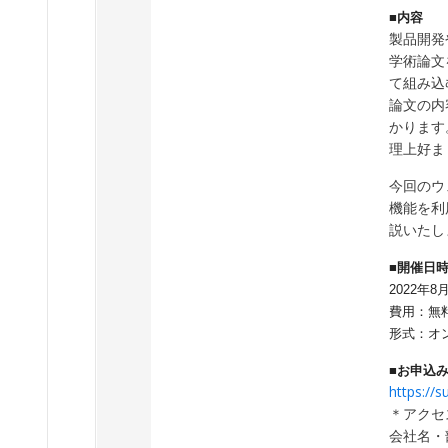
■内容
製品開発
学術論文
て組み込
論文の内
かります
理上好ま
今回のウ
機能を利
説いたし
■開催日
2022年8月
費用：無
形式：オンラ
■お申込
https://
＊アクセ
会社名・