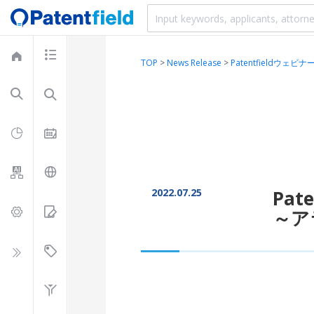
TOP
>
News Release
>
Patentfield
2022.07.25
Pa
～ア