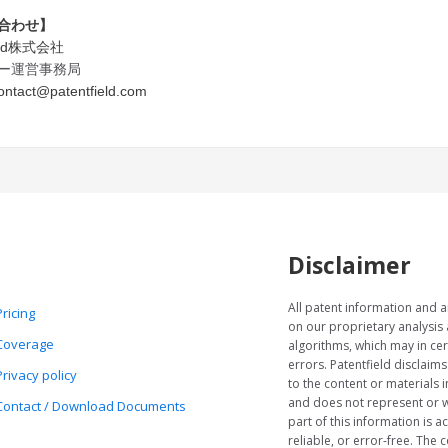
合わせ】
ield株式会社
ー運営事務局
ontact@patentfield.com
Disclaimer
All patent information and a
Pricing
on our proprietary analysis
Coverage
algorithms, which may in cer
errors. Patentfield disclaims
Privacy policy
to the content or materials i
and does not represent or w
Contact / Download Documents
part of this information is a
reliable, or error-free. The c