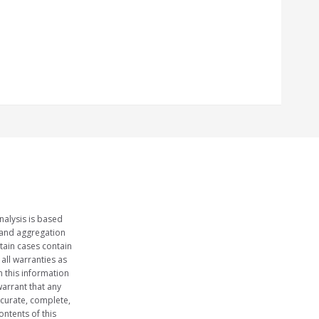
nalysis is based
 and aggregation
tain cases contain
 all warranties as
n this information
arrant that any
ccurate, complete,
ontents of this