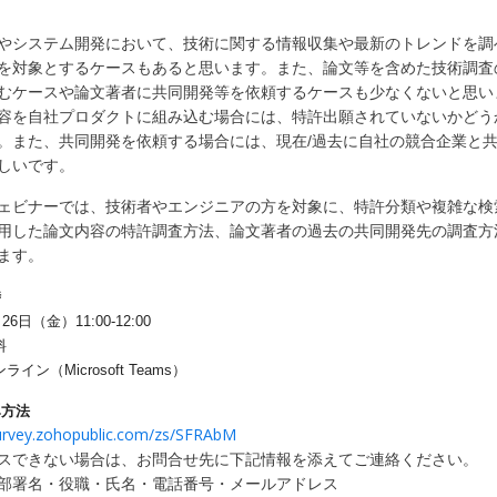
やシステム開発において、技術に関する情報収集や最新のトレンドを調
を対象とするケースもあると思います。また、論文等を含めた技術調査
むケースや論文著者に共同開発等を依頼するケースも少なくないと思い
容を自社プロダクトに組み込む場合には、特許出願されていないかどう
。また、共同開発を依頼する場合には、現在/過去に自社の競合企業と
しいです。
ェビナーでは、
技術者やエンジニアの方を対象に、特許分類や複雑な検
用した論文内容の特許調査方法、論文著者の過去の共同開発先の調査方
ます。
時
26日（金）11:00-12:00
料
イン（Microsoft Teams）
み方法
survey.zohopublic.com/zs/SFRAbM
スできない場合は、お問合せ先に下記情報を添えてご連絡ください。
部署名・役職・
氏名・電話番号・
メールアドレス