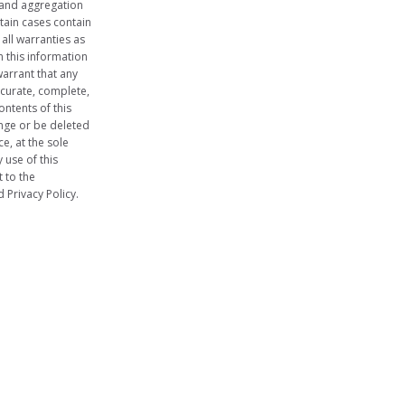
 and aggregation
tain cases contain
 all warranties as
n this information
arrant that any
ccurate, complete,
ontents of this
nge or be deleted
e, at the sole
 use of this
 to the
 Privacy Policy.