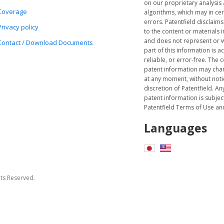
on our proprietary analysis
Coverage
algorithms, which may in cer
errors. Patentfield disclaims
Privacy policy
to the content or materials i
and does not represent or w
Contact / Download Documents
part of this information is a
reliable, or error-free. The c
patent information may cha
at any moment, without notic
discretion of Patentfield. Any
patent information is subject
Patentfield Terms of Use and
Languages
hts Reserved.