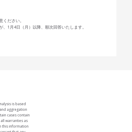
意ください。
が、1月4日（月）以降、順次回答いたします。
nalysis is based
 and aggregation
tain cases contain
 all warranties as
n this information
arrant that any